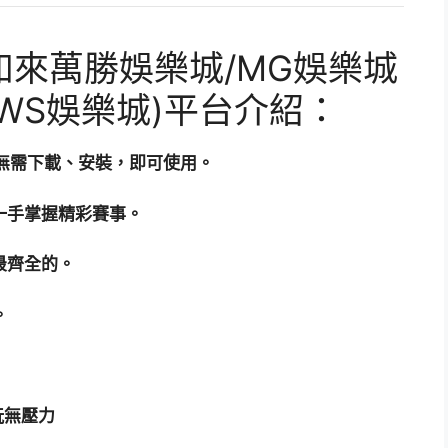
來萬勝娛樂城/MG娛樂城
/WS娛樂城)平台介紹：
客無需下載、安裝，即可使用。
一手掌握精彩賽事。
最齊全的。
。
玩無壓力