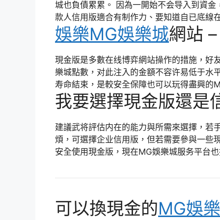
城也負債累累。 因為一開始不会导入到資金
款人信用版適合有制作力、要知道自已底線
娛樂MG娛樂城
網站 
現金版是多數在线博弈網站操作的措施，好
樂城點數，对此注入的金額不容许易低于水
寿命結束，是較安全保障也可以玩得盡興的M
我要選擇現金版還是
建議武将評估内在的能力與所需來選擇，若
煩，可選擇企业信用版，但若需要參與一些
安全使用現金版，現在MG娛樂城服务平台
可以換現金的
MG娛