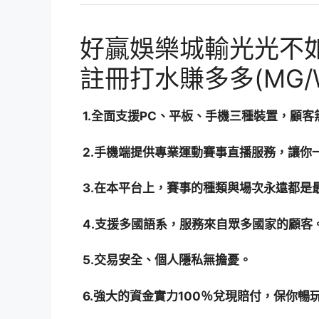
好贏娛樂城輸光光不如
註冊打水賺多多(MG
1.全面支援PC、平板、手機三種裝置，顧
2.手機端提供專業運動賽事直播服務，讓你
3.在本平台上，賽事的種類與場次永遠都是
4.支援多國語系，服務來自眾多國家的顧客
5.交易安全、個人隱私無擔憂。
6.強大的資金實力100％兌現賠付，保你暢