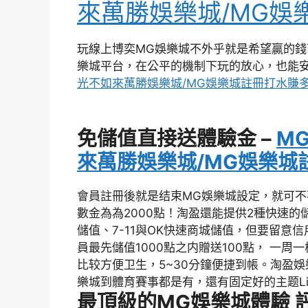
來萬勝娛樂城/MG娛
玩線上博奕MG娛樂城不外乎就是希望贏的錢
樂城平台，在公平的機制下玩的放心，也能
光不如來萬勝娛樂城/MG娛樂城註冊打水賺
免儲值直接送體驗金 –
M
來萬勝娛樂城/MG娛樂城
會員註冊後就是结束MG娛樂城設定，就可不
數金為為2000點！淘盈還能提供2種快速
儲值、7-11與OK快速商城儲值，但要留
員最先儲值1000點之内贈送100點， 一
比较方便卫生，5~30分鐘便捷到帳。淘盈娛
樂城到體育賽事都是有，還有固定好的主题Li
最頂級的MG娛樂城體驗 