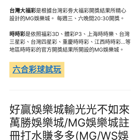
台灣大福彩
是根據台灣彩劵大福彩開獎結果所精心
設計的MG娛樂城。 每週三、六晚間20:30開獎。
時時彩
是依照福彩3D、體彩P3、上海時時樂、台灣
三星彩、台灣四星彩、重慶時時彩、江西時時彩…等
地區時時彩的官方開獎結果所開設的MG娛樂城。
六合彩球試玩
好贏娛樂城輸光光不如來
萬勝娛樂城/MG娛樂城註
冊打水賺多多(MG/WS娛