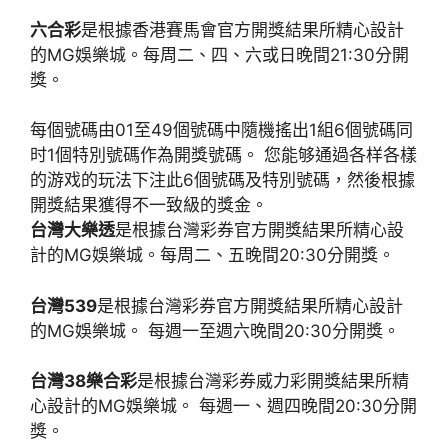
六合彩
是根據香港賽馬會官方開獎結果所精心設計
的MG娛樂城。每周二、四、六或日晚間21:30分開
獎。
每個號碼由01至49個號碼中隨機搖出1組6個號碼同
时1個特別號碼作為開獎號碼。 您能够通過各样各樣
的游戏的玩法下注此6個號碼及特別號碼，然後根據
開獎結果獲得不一致級的獎金。
台灣大樂透
是根據台灣彩券官方開獎結果所精心設
計的MG娛樂城。每周二、五晚間20:30分開獎。
台灣539
是根據台灣彩券官方開獎結果所精心設計
的MG娛樂城。 每週一至週六晚間20:30分開獎。
台灣38樂合彩
是根據台灣彩券威力彩開獎結果所精
心設計的MG娛樂城。 每週一、週四晚間20:30分開
獎。