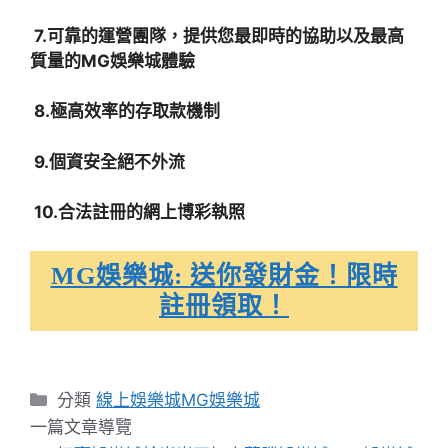
7.可靠的運營團隊，提供您最即時的協助以及最高
質量的MG娛樂城體驗
8.極高效率的存取款機制
9.個資安全絕不外流
10.合法註冊的網上博彩執照
MG娛樂城: 送你發財金！限時
註冊領取！
分類
線上娛樂城MG娛樂城
一篇文章導覽