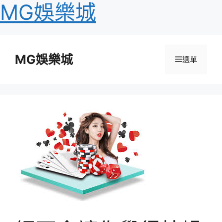
MG娛樂城
跳
至
MG娛樂城
選單
主
要
內
容