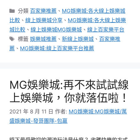
分類
百家樂推薦
、
MG娛樂城:各大線上娛樂城
比較
、
線上娛樂城分享
、
MG娛樂城:各大線上娛樂
城比較
、
線上娛樂城MG娛樂城
、
線上百家樂平台
標籤
娛樂城推薦
、
新線上娛樂城
、
百家樂推
薦
、
MG娛樂城:線上百家樂平台推薦
MG娛樂城:再不來試試線
上娛樂城，你就落伍啦！
2021 年 8 月 11 日
作者:
MG娛樂城:MG娛樂城/萬
盛娛樂城-發哥團隊-包贏