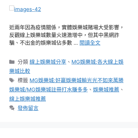
近兩年因為疫情關係，實體娛樂城賭場大受影響，
反觀線上娛樂城數量火速激增中，但其中黑網詐
騙、不出金的娛樂城佔多數 …
閱讀全文
分類
線上娛樂城分享
、
MG娛樂城:各大線上娛
樂城比較
標籤
MG娛樂城:好贏娛樂城輸光光不如來萬勝
娛樂城/MG娛樂城註冊打水賺多多
、
娛樂城推薦
、
線上娛樂城推薦
發佈留言