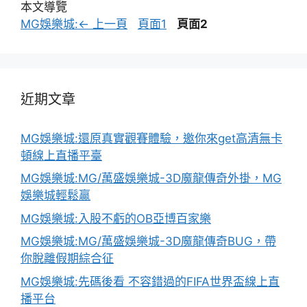
本文導覽
MG娛樂城:← 上一頁
頁面1
頁面2
近期文章
MG娛樂城:還原真實觀賽體驗，邀你來get高清無卡
頓線上直播平臺
MG娛樂城:MG/萬盛娛樂城-3D魔龍傳奇外掛，MG
娛樂城輕鬆贏
MG娛樂城:入股不虧的OB亞博百家樂
MG娛樂城:MG/萬盛娛樂城-3D魔龍傳奇BUG，帶
你脫離假期綜合征
MG娛樂城:先碼後看 不容錯過的FIFA世界盃線上直
播平台