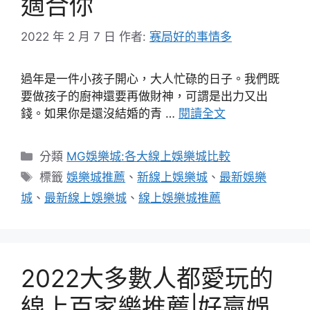
適合你
2022 年 2 月 7 日
作者:
赛局好的事情多
過年是一件小孩子開心，大人忙碌的日子。我們既
要做孩子的廚神還要再做財神，可謂是出力又出
錢。如果你是還沒結婚的青 …
閱讀全文
分類
MG娛樂城:各大線上娛樂城比較
標籤
娛樂城推薦
、
新線上娛樂城
、
最新娛樂
城
、
最新線上娛樂城
、
線上娛樂城推薦
2022大多數人都愛玩的
線上百家樂推薦|好贏娛