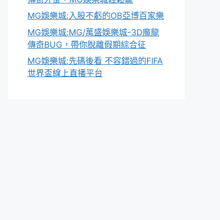
MG娛樂城:入股不虧的OB亞博百家樂
MG娛樂城:MG/萬盛娛樂城-3D魔龍
傳奇BUG，帶你脫離假期綜合征
MG娛樂城:先碼後看 不容錯過的FIFA
世界盃線上直播平台