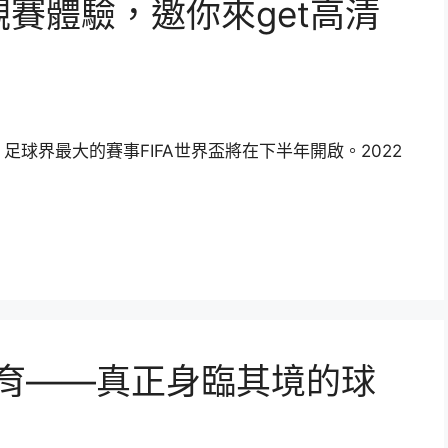
觀賽體驗，邀你來get高清
球界最大的賽事FIFA世界盃將在下半年開啟。2022
體育——真正身臨其境的球